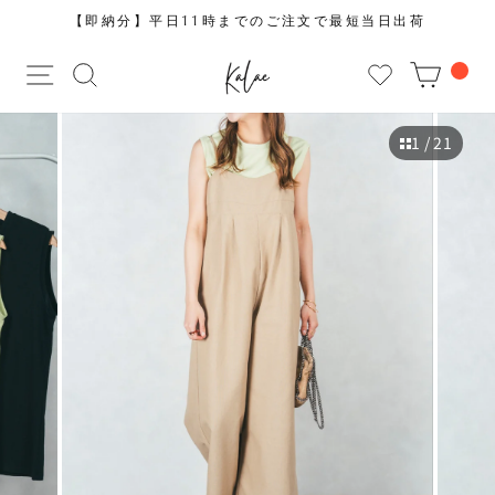
コ
【即納分】平日11時までのご注文で最短当日出荷
ン
ス
テ
サイトナビゲーション
サイトを検索する
CAR
ラ
ン
イ
ツ
ド
に
1
/ 21
シ
ス
ョ
キ
ー
ッ
を
プ
止
す
め
る
る