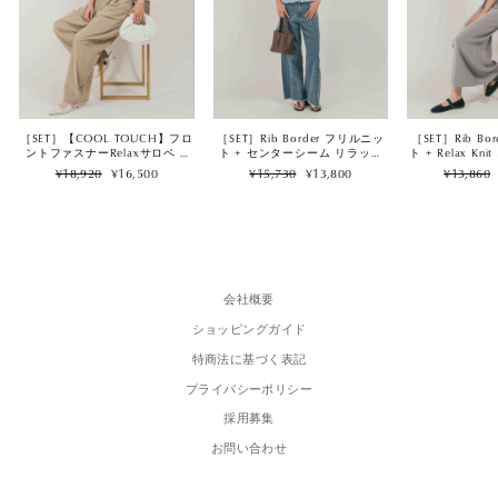
［SET］【COOL TOUCH】フロ
［SET］Rib Border フリルニッ
［SET］Rib B
ントファスナーRelaxサロペ +
ト + センターシーム リラック
ト + Relax K
2Way スクエア Vネックニット
スデニム（2SET）
ート（2
Regular
Sale
Regular
Sale
Regular
¥18,920
¥16,500
¥15,730
¥13,800
¥13,860
タンク（2SET）
price
price
price
price
price
会社概要
ショッピングガイド
特商法に基づく表記
プライバシーポリシー
採用募集
お問い合わせ