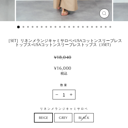
閉
じ
る
［SET］リネンメランジキャミサロペ+USAコットンスリーブレス
トップス+USAコットンスリーブレストップス（3SET）
Regular
¥18,040
price
Sale
¥16,000
price
税込
数量
−
+
リネンメランジキャミサロペ
BEIGE
GREY
BLACK