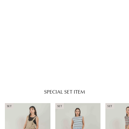
SET
［SET］リネンメランジキャミ
サロペ+USAコットンスリーブ
レストップス+USAコットンス
Regular
Sale
¥18,040
¥16,000
リーブレストップス（3SET）
price
price
SPECIAL SET ITEM
SET
SET
SET