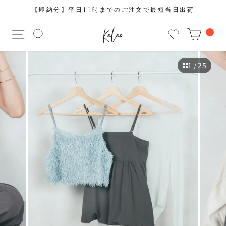
コ
送料無料にしたい時のプラスワンアイテム ▶︎
ン
ス
テ
サイトナビゲーション
サイトを検索する
CAR
ラ
ン
イ
ツ
ド
に
1
/ 25
シ
ス
ョ
キ
ー
ッ
を
プ
止
す
め
る
る