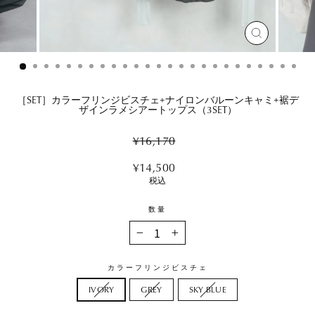
閉
じ
る
［SET］カラーフリンジビスチェ+ナイロンバルーンキャミ+裾デ
ザインラメシアートップス（3SET）
Regular
¥16,170
price
Sale
¥14,500
price
税込
数量
−
+
カラーフリンジビスチェ
IVORY
GREY
SKY BLUE