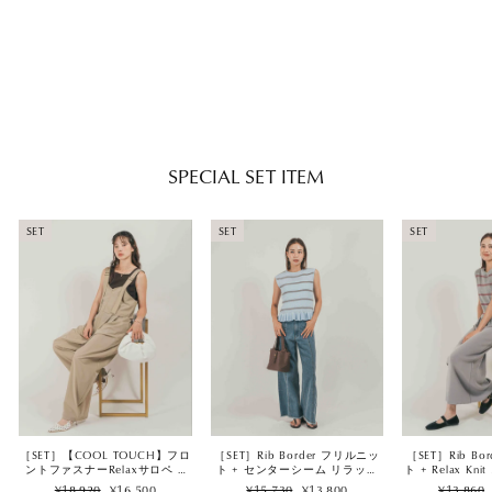
［SET］カラーフリンジビスチ
ェ+ナイロンバルーンキャミ+裾
デザインラメシアートップス
Regular
Sale
¥16,170
¥14,500
（3SET）
price
price
SPECIAL SET ITEM
SET
SET
SET
［SET］【COOL TOUCH】フロ
［SET］Rib Border フリルニッ
［SET］Rib B
ントファスナーRelaxサロペ +
ト + センターシーム リラック
ト + Relax K
2Way スクエア Vネックニット
スデニム（2SET）
ート（2
Regular
Sale
Regular
Sale
Regular
¥18,920
¥16,500
¥15,730
¥13,800
¥13,860