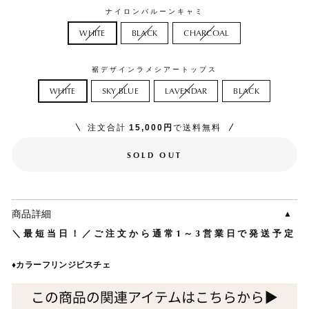
ナイロンバルーンキャミ
WHITE
BLACK
CHARCOAL
裾デザインラメシアートップス
WHITE
SKY BLUE
LAVENDAR
BLACK
注文合計
15,000円
で送料無料
SOLD OUT
商品詳細
＼最短当日！／ご注文から通常1～3営業日で発送予定
♦︎
カラーフリンジビスチェ