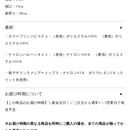
袖口：18㎝
裾周り：80㎝
素材
・カラーフリンジビスチェ：（表地）ポリエステル100% （裏地）ポリ
エステル100%
・ナイロンバルーンキャミ：（表地）ナイロン100％ （裏地）ポリエス
テル100％
・裾デザインラメシアートップス：ナイロン95％ ポリウレタン5％（ス
リット糸使用）
お届け時期について
【この商品のお届け時期】＼最短当日！／ご注文から通常1～3営業日で発
送予定
※お届け時期の異なる商品を同時にご購入の場合、全ての商品が揃ってか