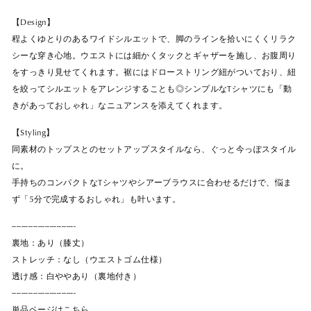
【Design】
程よくゆとりのあるワイドシルエットで、脚のラインを拾いにくくリラク
シーな穿き心地。ウエストには細かくタックとギャザーを施し、お腹周り
をすっきり見せてくれます。裾にはドローストリング紐がついており、紐
を絞ってシルエットをアレンジすることも◎シンプルなTシャツにも「動
きがあっておしゃれ」なニュアンスを添えてくれます。
【Styling】
同素材のトップスとのセットアップスタイルなら、ぐっと今っぽスタイル
に。
手持ちのコンパクトなTシャツやシアーブラウスに合わせるだけで、悩ま
ず「5分で完成するおしゃれ」も叶います。
---------------------------
裏地：あり（膝丈）
ストレッチ：なし（ウエストゴム仕様）
透け感：白ややあり（裏地付き）
---------------------------
単品ページはこちら