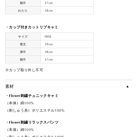
裾巾
27cm
わたり
38cm
・カップ付きカットリブキャミ
サイズ
FREE
着丈
39cm
身巾
38cm
裾巾
37cm
※カップ取り外し不可
素材
・Flower刺繍チュニックキャミ
（本体）綿100%
（刺しゅう糸）ポリエステル100%
・Flower刺繍リラックスパンツ
（本体）綿100%
（刺しゅう糸）ポリエステル100%