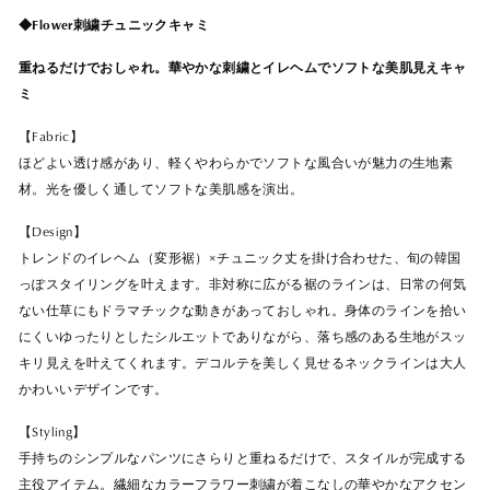
◆Flower刺繍チュニックキャミ
重ねるだけでおしゃれ。華やかな刺繍とイレヘムでソフトな美肌見えキャ
ミ
【Fabric】
ほどよい透け感があり、軽くやわらかでソフトな風合いが魅力の生地素
材。光を優しく通してソフトな美肌感を演出。
【Design】
トレンドのイレヘム（変形裾）×チュニック丈を掛け合わせた、旬の韓国
っぽスタイリングを叶えます。非対称に広がる裾のラインは、日常の何気
ない仕草にもドラマチックな動きがあっておしゃれ。身体のラインを拾い
にくいゆったりとしたシルエットでありながら、落ち感のある生地がスッ
キリ見えを叶えてくれます。デコルテを美しく見せるネックラインは大人
かわいいデザインです。
【Styling】
手持ちのシンプルなパンツにさらりと重ねるだけで、スタイルが完成する
主役アイテム。繊細なカラーフラワー刺繍が着こなしの華やかなアクセン