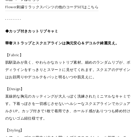
Flower刺繍リラックスパンツの他のコーデSETはこちら
- - - - - - - -
◆カップ付きカットリブキャミ
華奢ストラップとスクエアラインは胸元安心＆デコルテ綺麗見え。
【Fabric】
肌馴染みが良く、やわらかなカットリブ素材。細めのランダムリブが、ボ
ディラインをすっきりとスマートに見せてくれます。スクエアのデザイン
はお顔周りやデコルテをパッと明るいつや肌見えに。
【Design】
直線的な胸元のカッティングが大人っぽく洗練されたミニマルなキャミで
す。下着っぽさを一切感じさせないヘルシーなスクエアラインでカジュア
ルさUP。カップ付きで1枚で着用でき、ホールド感がありつつも締め付け
のないゴム紐仕様です。
【Styling】