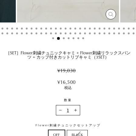
閉
じ
る
［SET］Flower刺繍チュニックキャミ + Flower刺繍リラックスパン
ツ + カップ付きカットリブキャミ（3SET）
Regular
¥19,030
price
Sale
¥16,500
price
税込
数量
−
+
Flower刺繍チュニックセットアップ
OFF
BLACK