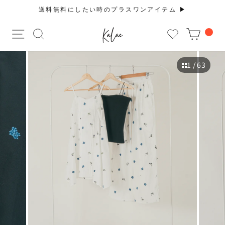
コ
送料無料にしたい時のプラスワンアイテム ▶︎
ン
ス
テ
サイトナビゲーション
サイトを検索する
CAR
ラ
ン
イ
ツ
ド
に
1
/ 63
シ
ス
ョ
キ
ー
ッ
を
プ
止
す
め
る
る