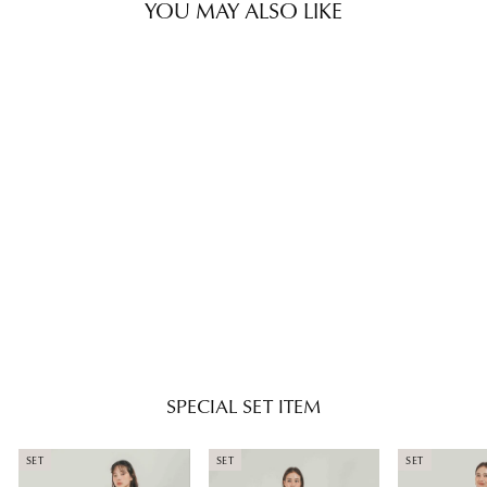
YOU MAY ALSO LIKE
SET
［SET］Flower刺繍チュニック
キャミ + Flower刺繍リラックス
パンツ + カップ付きカットリブ
Regular
Sale
¥19,030
¥16,500
キャミ（3SET）
price
price
SPECIAL SET ITEM
SET
SET
SET