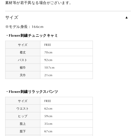
素材等が若干異なる場合がございます。
サイズ
※モデル身長：166cm
・Flower刺繍チュニックキャミ
サイズ
FREE
着丈
70cm
バスト
92cm
裾巾
107cm
天巾
21cm
・Flower刺繍リラックスパンツ
サイズ
FREE
ウエスト
62cm
ヒップ
59cm
股上
35cm
股下
67cm