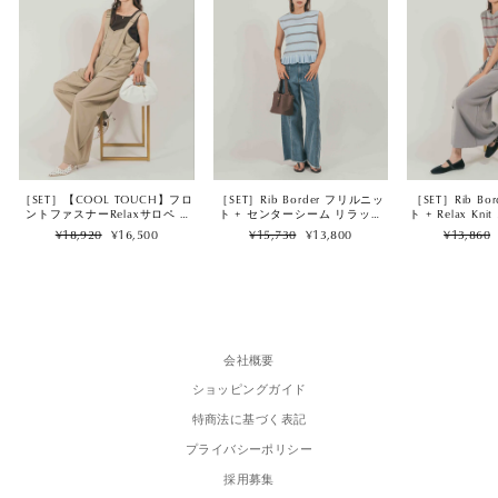
［SET］【COOL TOUCH】フロ
［SET］Rib Border フリルニッ
［SET］Rib B
ントファスナーRelaxサロペ +
ト + センターシーム リラック
ト + Relax K
2Way スクエア Vネックニット
スデニム（2SET）
ート（2
Regular
Sale
Regular
Sale
Regular
¥18,920
¥16,500
¥15,730
¥13,800
¥13,860
タンク（2SET）
price
price
price
price
price
会社概要
ショッピングガイド
特商法に基づく表記
プライバシーポリシー
採用募集