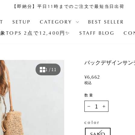
【即納分】平日11時までのご注文で最短当日出荷
ス
ラ
T
SETUP
CATEGORY
BEST SELLER
イ
象TOPS 2点で12,400円✨
STAFF BLOG
CO
ド
シ
ョ
ー
バックデザインサン
を
1
/ 11
止
Regular
¥6,662
め
price
税込
る
数量
−
+
color
SAND