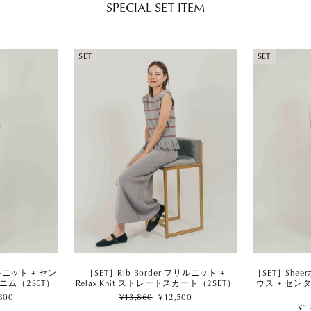
SPECIAL SET ITEM
SET
SET
［SET］Sh
リルニット + セン
［SET］Rib Border フリルニット +
ウス + セン
ニム（2SET）
Relax Knit ストレートスカート（2SET）
Regular
Sale
800
¥13,860
¥12,500
Reg
price
price
¥1