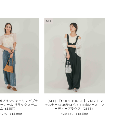
SET
［SET］【COOL TOUCH】フロントフ
eerポプリンシャーリングブラ
ァスナーRelaxサロペ + Blockレース フ
ターシーム リラックスデニ
ーディーブラウス（2SET）
ム（2SET）
Regular
Sale
ular
Sale
¥20,680
¥18,500
7,270
¥15,000