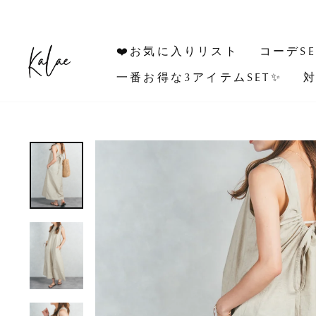
コ
ン
テ
❤️お気に入りリスト
コーデSE
ン
ツ
一番お得な3アイテムSET✨
対
に
ス
キ
ッ
プ
す
る