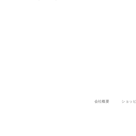
price
price
会社概要
ショッ
ENTER
SUBSCRIBE
YOUR
EMAIL