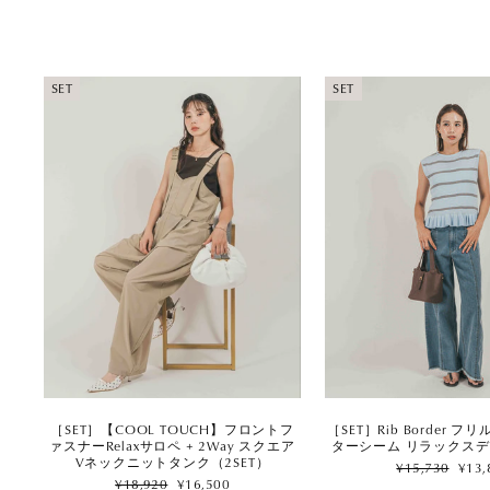
SET
SET
［SET］【COOL TOUCH】フロントフ
［SET］Rib Border フ
ァスナーRelaxサロペ + 2Way スクエア
ターシーム リラックスデ
Vネックニットタンク（2SET）
Regular
Sale
¥15,730
¥13,
Regular
Sale
price
price
¥18,920
¥16,500