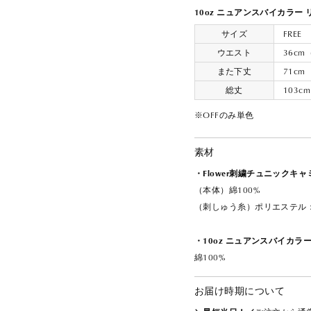
10oz ニュアンスバイカラー
サイズ
FREE
ウエスト
36c
また下丈
71cm
総丈
103cm
※OFFのみ単色
素材
・Flower刺繍チュニックキャ
（本体）綿100%
（刺しゅう糸）ポリエステル：
・10oz ニュアンスバイカラ
綿100%
お届け時期について