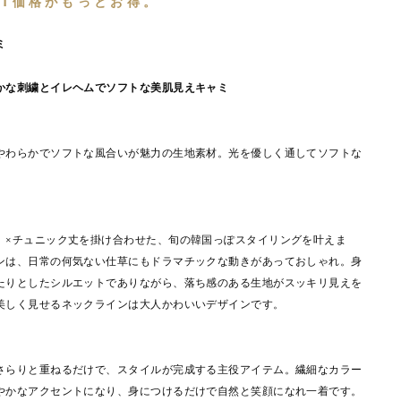
ET価格がもっとお得。
ミ
かな刺繍とイレヘムでソフトな美肌見えキャミ
やわらかでソフトな風合いが魅力の生地素材。光を優しく通してソフトな
）×チュニック丈を掛け合わせた、旬の韓国っぽスタイリングを叶えま
ンは、日常の何気ない仕草にもドラマチックな動きがあっておしゃれ。身
たりとしたシルエットでありながら、落ち感のある生地がスッキリ見えを
美しく見せるネックラインは大人かわいいデザインです。
さらりと重ねるだけで、スタイルが完成する主役アイテム。繊細なカラー
やかなアクセントになり、身につけるだけで自然と笑顔になれ一着です。