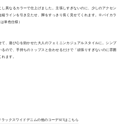
こし異なるカラーで仕上げました。主張しすぎないのに、少しのアクセン
は縦ラインを引き立たせ、脚をすっきり長く見せてくれます。
※バイカラ
FFは単色仕様）
せて、遊び心を効かせた大人のフェミニンカジュアルスタイルに。シンプ
いるので、手持ちのトップスと合わせるだけで「頑張りすぎないのに雰囲
くれます。
 リラックスワイドデニムの他のコーデSETはこちら