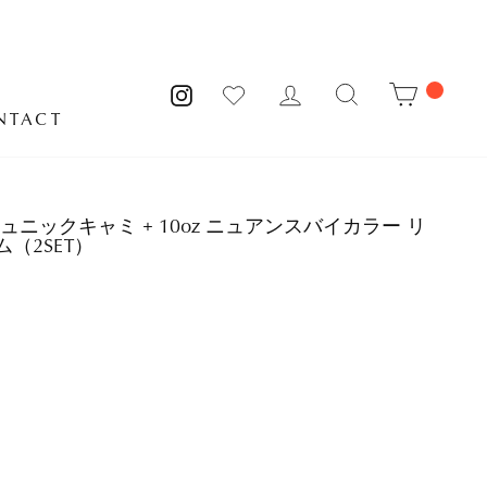
MY PAGE
サイトを検索
CART
INSTAGRAM
NTACT
繍チュニックキャミ + 10oz ニュアンスバイカラー リ
（2SET）