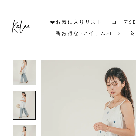
コ
ン
テ
❤️お気に入りリスト
コーデSE
ン
ツ
一番お得な3アイテムSET✨
対
に
ス
キ
ッ
プ
す
る