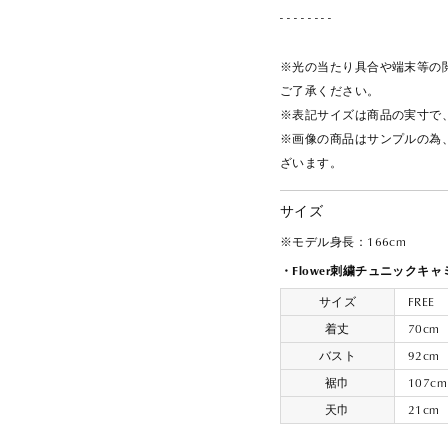
- - - - - - - -
※光の当たり具合や端末等の
ご了承ください。
※表記サイズは商品の実寸で
※画像の商品はサンプルの為
ざいます。
サイズ
※モデル身長：166cm
・Flower刺繍チュニックキャ
サイズ
FREE
着丈
70cm
バスト
92cm
裾巾
107cm
天巾
21cm