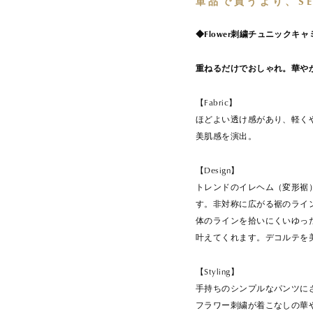
単品で買うより、S
◆Flower刺繍チュニックキャ
重ねるだけでおしゃれ。華や
【Fabric】
ほどよい透け感があり、軽く
美肌感を演出。
【Design】
トレンドのイレヘム（変形裾
す。非対称に広がる裾のライ
体のラインを拾いにくいゆっ
叶えてくれます。デコルテを
【Styling】
手持ちのシンプルなパンツに
フラワー刺繍が着こなしの華