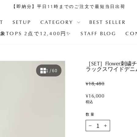
【即納分】平日11時までのご注文で最短当日出荷
ス
ラ
T
SETUP
CATEGORY
BEST SELLER
イ
象TOPS 2点で12,400円✨
STAFF BLOG
CO
ド
シ
ョ
ー
［SET］Flower刺
を
ラックスワイドデニム
1
/ 60
止
め
Regular
¥18,480
る
price
Sale
¥16,000
price
税込
数量
−
+