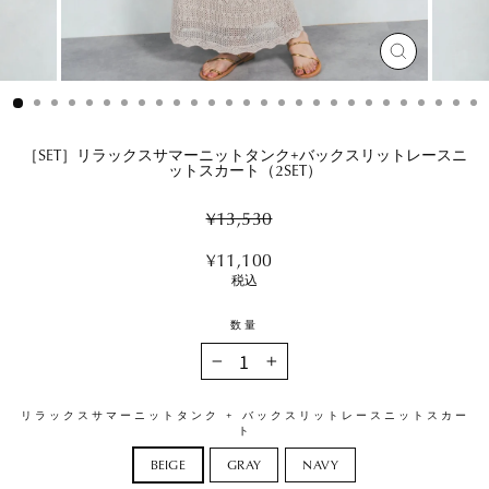
閉
じ
る
［SET］リラックスサマーニットタンク+バックスリットレースニ
ットスカート（2SET）
Regular
¥13,530
price
Sale
¥11,100
price
税込
数量
−
+
リラックスサマーニットタンク + バックスリットレースニットスカー
ト
BEIGE
GRAY
NAVY