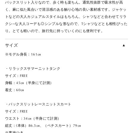
バックスリット入りなので、歩く時も楽ちん。通気性抜群で吸水性が高
く、麻に似た風合いで清涼感のある触り心地の良い素材感です。ジャケッ
トなどの大人カジュアルスタイルはもちろん、シャツなどと合わせてリラ
クシ—な大人コーデも◎シンプルな形なので、Tシャツなどとも相性ぴった
り。とても軽いので、旅行先に持っていくのにも便利です。
サイズ
※モデル身長：161㎝
・リラックスサマーニットタンク
サイズ：FREE
身幅：45㎝（半身にて計測）
着丈：60㎝
・バックスリットレースニットスカート
サイズ：FREE
ウエスト：34㎝（半身にて計測）
総丈：(本体）86.5㎝、（ペチスカート）79㎝
※裏地つき