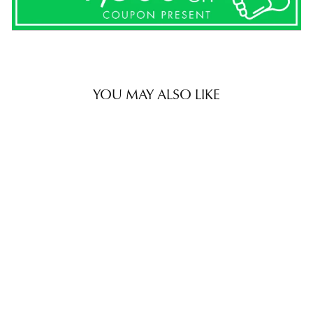
YOU MAY ALSO LIKE
SET
残りわずか
［SET］リラックスサマーニッ
トタンク+バックスリットレー
スニットスカート（2SET）
Regular
Sale
¥13,530
¥11,100
price
price