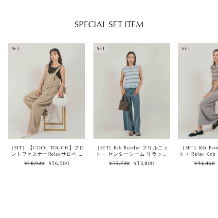
SPECIAL SET ITEM
SET
SET
SET
［SET］【COOL TOUCH】フロ
［SET］Rib Border フリルニッ
［SET］Rib B
ントファスナーRelaxサロペ +
ト + センターシーム リラック
ト + Relax K
2Way スクエア Vネックニット
スデニム（2SET）
ート（2
Regular
Sale
Regular
Sale
Regular
¥18,920
¥16,500
¥15,730
¥13,800
¥13,860
タンク（2SET）
price
price
price
price
price