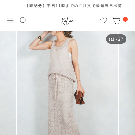
コ
【即納分】平日11時までのご注文で最短当日出荷
ン
ス
テ
サイトナビゲーション
サイトを検索する
CAR
ラ
ン
イ
ツ
ド
に
1
/ 27
シ
ス
ョ
キ
ー
ッ
を
プ
止
す
め
る
る