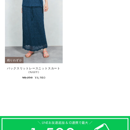
残りわずか
バックスリットレースニットスカート
(NAVY)
Regular
Sale
¥8,250
¥6,980
price
price