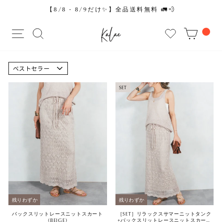
コ
【8/8 - 8/9だけ✨】全品送料無料 🚛💨
ン
ス
テ
サイトナビゲーション
サイトを検索する
CAR
ラ
ン
イ
ツ
ド
に
シ
並
ス
び
ョ
キ
替
SET
ー
え
ッ
を
プ
止
す
め
る
る
残りわずか
残りわずか
バックスリットレースニットスカート
［SET］リラックスサマーニットタンク
(BEIGE)
+バックスリットレースニットスカート