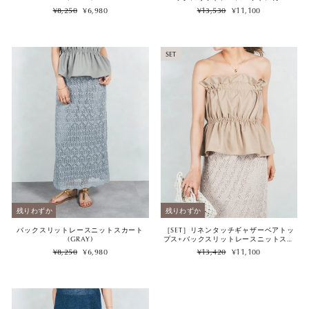
（2SET）
Regular
Sale
Regular
Sale
¥8,250
¥6,980
¥13,530
¥11,100
price
price
price
price
SET
残りわずか
残りわずか
バックスリットレースニットスカート
［SET］リネンタッチギャザーベアトッ
(GRAY)
プス+バックスリットレースニットスカ
ート (2SET)
Regular
Sale
Regular
Sale
¥8,250
¥6,980
¥13,420
¥11,100
price
price
price
price