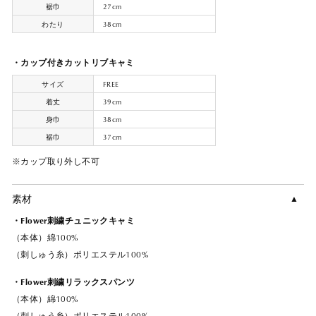
裾巾
27cm
わたり
38cm
・カップ付きカットリブキャミ
サイズ
FREE
着丈
39cm
身巾
38cm
裾巾
37cm
※カップ取り外し不可
素材
・Flower刺繍チュニックキャミ
（本体）綿100%
（刺しゅう糸）ポリエステル100%
・Flower刺繍リラックスパンツ
（本体）綿100%
（刺しゅう糸）ポリエステル100%