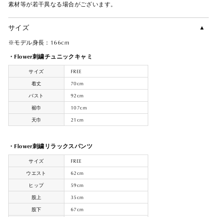
素材等が若干異なる場合がございます。
サイズ
※モデル身長：166cm
・Flower刺繍チュニックキャミ
サイズ
FREE
着丈
70cm
バスト
92cm
裾巾
107cm
天巾
21cm
・Flower刺繍リラックスパンツ
サイズ
FREE
ウエスト
62cm
ヒップ
59cm
股上
35cm
股下
67cm