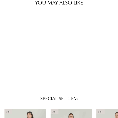
YOU MAY ALSO LIKE
SET
［SET］Flower刺繍チュニック
キャミ + Flower刺繍リラックス
パンツ + カップ付きカットリブ
Regular
Sale
¥19,030
¥16,500
キャミ（3SET）
price
price
SPECIAL SET ITEM
SET
SET
SET