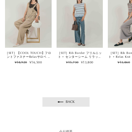
［SET］【COOL TOUCH】フロ
［SET］Rib Border フリルニッ
［SET］Rib B
ントファスナーRelaxサロペ +
ト + センターシーム リラック
ト + Relax K
2Way スクエア Vネックニット
スデニム（2SET）
ート（2
Regular
Sale
Regular
Sale
Regular
¥18,920
¥16,500
¥15,730
¥13,800
¥13,860
タンク（2SET）
price
price
price
price
price
BACK
会社概要