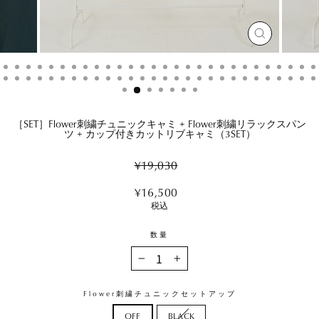
閉
じ
る
［SET］Flower刺繍チュニックキャミ + Flower刺繍リラックスパン
ツ + カップ付きカットリブキャミ（3SET）
Regular
¥19,030
price
Sale
¥16,500
price
税込
数量
−
+
Flower刺繍チュニックセットアップ
OFF
BLACK