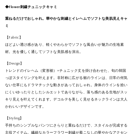
◆Flower刺繍チュニックキャミ
重ねるだけでおしゃれ。華やかな刺繍とイレヘムでソフトな美肌見えキャ
ミ
【Fabric】
ほどよい透け感があり、軽くやわらかでソフトな風合いが魅力の生地素
材。光を優しく通してソフトな美肌感を演出。
【Design】
トレンドのイレヘム（変形裾）×チュニック丈を掛け合わせた、旬の韓国
っぽスタイリングを叶えます。非対称に広がる裾のラインは、日常の何気
ない仕草にもドラマチックな動きがあっておしゃれ。身体のラインを拾い
にくいゆったりとしたシルエットでありながら、落ち感のある生地がスッ
キリ見えを叶えてくれます。デコルテを美しく見せるネックラインは大人
かわいいデザインです。
【Styling】
手持ちのシンプルなパンツにさらりと重ねるだけで、スタイルが完成する
主役アイテム。繊細なカラーフラワー刺繍が着こなしの華やかなアクセン