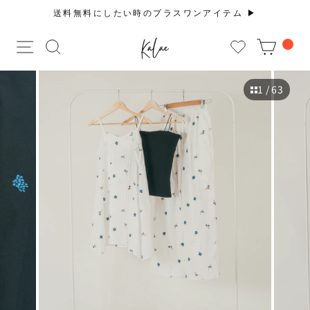
コ
送料無料にしたい時のプラスワンアイテム ▶︎
ン
ス
テ
サイトナビゲーション
サイトを検索する
CAR
ラ
ン
イ
ツ
ド
に
1
/ 63
シ
ス
ョ
キ
ー
ッ
を
プ
止
す
め
る
る