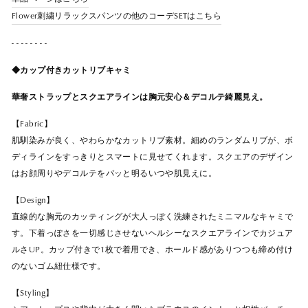
Flower刺繍リラックスパンツの他のコーデSETはこちら
- - - - - - - -
◆カップ付きカットリブキャミ
華奢ストラップとスクエアラインは胸元安心＆デコルテ綺麗見え。
【Fabric】
肌馴染みが良く、やわらかなカットリブ素材。細めのランダムリブが、ボ
ディラインをすっきりとスマートに見せてくれます。スクエアのデザイン
はお顔周りやデコルテをパッと明るいつや肌見えに。
【Design】
直線的な胸元のカッティングが大人っぽく洗練されたミニマルなキャミで
す。下着っぽさを一切感じさせないヘルシーなスクエアラインでカジュア
ルさUP。カップ付きで1枚で着用でき、ホールド感がありつつも締め付け
のないゴム紐仕様です。
【Styling】