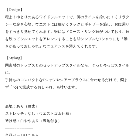
【Design】
程よくゆとりのあるワイドシルエットで、脚のラインを拾いにくくリラク
シーな穿き心地。ウエストには細かくタックとギャザーを施し、お腹周り
をすっきり見せてくれます。裾にはドローストリング紐がついており、紐
を絞ってシルエットをアレンジすることも◎シンプルなTシャツにも「動
きがあっておしゃれ」なニュアンスを添えてくれます。
【Styling】
同素材のトップスとのセットアップスタイルなら、ぐっと今っぽスタイル
に。
手持ちのコンパクトなTシャツやシアーブラウスに合わせるだけで、悩ま
ず「5分で完成するおしゃれ」も叶います。
---------------------------
裏地：あり（膝丈）
ストレッチ：なし（ウエストゴム仕様）
透け感：白ややあり（裏地付き）
---------------------------
単品ページはこちら