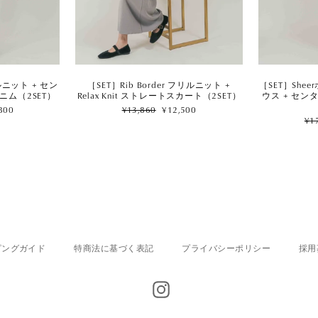
［SET］Sh
リルニット + セン
［SET］Rib Border フリルニット +
ウス + セン
ニム（2SET）
Relax Knit ストレートスカート（2SET）
Regular
Sale
800
¥13,860
¥12,500
Reg
price
price
¥1
pri
ピングガイド
特商法に基づく表記
プライバシーポリシー
採用
Instagram