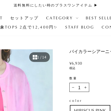
送料無料にしたい時のプラスワンアイテム ▶︎
ス
ラ
T
セットアップ
CATEGORY
BEST SELL
イ
象TOPS 2点で12,400円✨
STAFF BLOG
CO
ド
シ
ョ
ー
バイカラーシアーニ
を
1
/ 14
止
Regular
¥6,930
め
price
税込
る
数量
−
+
color
HIBISCUS PINK