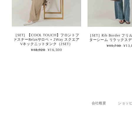
［SET］【COOL TOUCH】フロントフ
［SET］Rib Border フ
ァスナーRelaxサロペ + 2Way スクエア
ターシーム リラックスデ
Vネックニットタンク（2SET）
Regular
Sale
¥15,730
¥13,
Regular
Sale
price
price
¥18,920
¥16,500
price
price
会社概要
ショッ
ENTER
SUBSCRIBE
YOUR
EMAIL