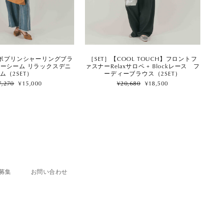
［SET］【COOL TOUCH】フロントフ
eerポプリンシャーリングブラ
ァスナーRelaxサロペ + Blockレース フ
ターシーム リラックスデニ
ーディーブラウス（2SET）
ム（2SET）
Regular
Sale
ular
Sale
¥20,680
¥18,500
7,270
¥15,000
price
price
ce
price
募集
お問い合わせ