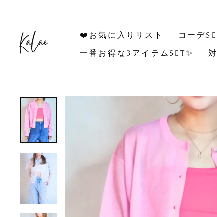
コ
ン
テ
❤️お気に入りリスト
コーデSE
ン
ツ
一番お得な3アイテムSET✨
対
に
ス
キ
ッ
プ
す
る