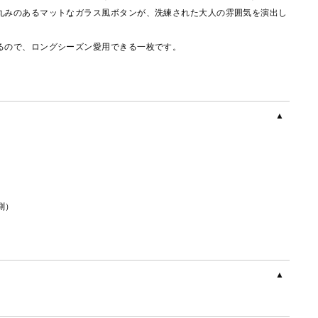
丸みのあるマットなガラス風ボタンが、洗練された大人の雰囲気を演出し
るので、ロングシーズン愛用できる一枚です。
測）