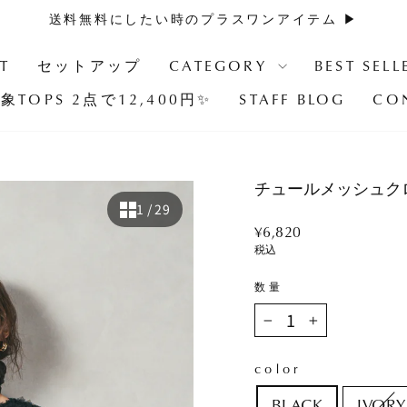
送料無料にしたい時のプラスワンアイテム ▶︎
ス
ラ
T
セットアップ
CATEGORY
BEST SELL
イ
象TOPS 2点で12,400円✨
STAFF BLOG
CO
ド
シ
ョ
ー
チュールメッシュク
を
1
/ 29
止
Regular
¥6,820
め
price
税込
る
数量
−
+
color
BLACK
IVORY