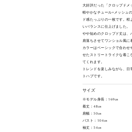
大好評だった「クロップドメ
軽やかなチュール×メッシュ
ド感たっぷりの一枚です。程
いバランスに仕上げました。
やや短めのクロップド丈は、
肩落ちさせてワンショル風に
カラーはベーシックで合わせ
せたストリートライクな着こ
てくれます。
トレンドを楽しみながら、日
トハブです。
サイズ
※モデル身長：169㎝
着丈：48㎝
肩幅：50㎝
バスト：104㎝
袖丈：54㎝