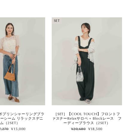
SET
［SET］【COOL TOUCH】フロントフ
eerポプリンシャーリングブラ
ァスナーRelaxサロペ + Blockレース フ
ターシーム リラックスデニ
ーディーブラウス（2SET）
ム（2SET）
Regular
Sale
ular
Sale
¥20,680
¥18,500
7,270
¥15,000
price
price
ce
price