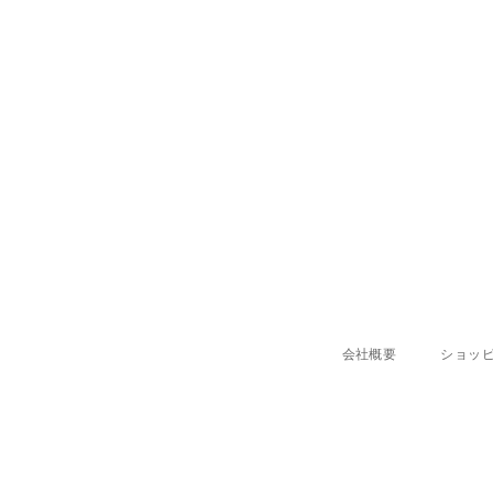
会社概要
ショッ
ENTER
SUBSCRIBE
YOUR
EMAIL