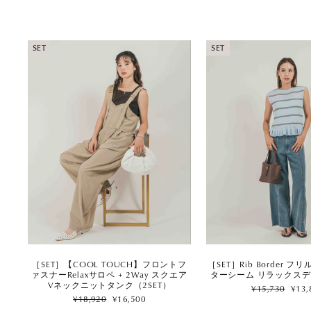
SET
SET
［SET］【COOL TOUCH】フロントフ
［SET］Rib Border フ
ァスナーRelaxサロペ + 2Way スクエア
ターシーム リラックスデ
Vネックニットタンク（2SET）
Regular
Sale
¥15,730
¥13,
Regular
Sale
price
price
¥18,920
¥16,500
price
price