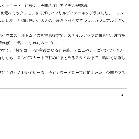
ッシュニット」に続く、今季の注目アイテムが登場。
の異素材ミックスに、さりげないフリルディテールをプラスした、トレン
よい肌見せと抜け感が、大人の可愛さを引き立てつつ、カジュアルすぎな
ハイウエストボトムとの相性も抜群で、スタイルアップ効果も◎。片方を
着れば、一気にこなれたムードに。
やすく、1枚でコーデの主役になる存在感。デニムやカーゴパンツと合わ
なしから、ロングスカートで甘めにまとめるスタイルまで、幅広く活躍し
常にも取り入れやすい一着。今すぐワードローブに加えたい、今季のマス