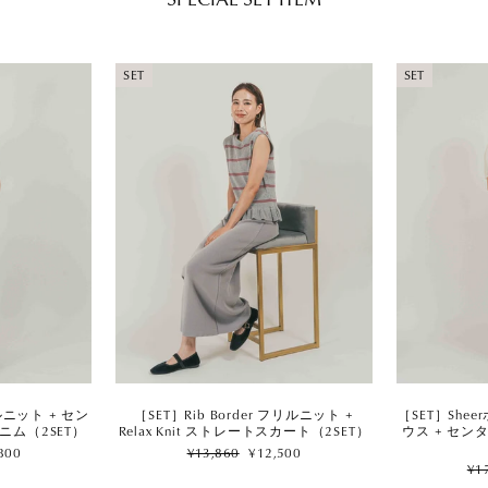
SET
SET
［SET］Sh
リルニット + セン
［SET］Rib Border フリルニット +
ウス + セン
ニム（2SET）
Relax Knit ストレートスカート（2SET）
Regular
Sale
800
¥13,860
¥12,500
Reg
price
price
¥1
pri