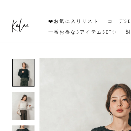
コ
ン
テ
❤️お気に入りリスト
コーデSE
ン
ツ
一番お得な3アイテムSET✨
対
に
ス
キ
ッ
プ
す
る