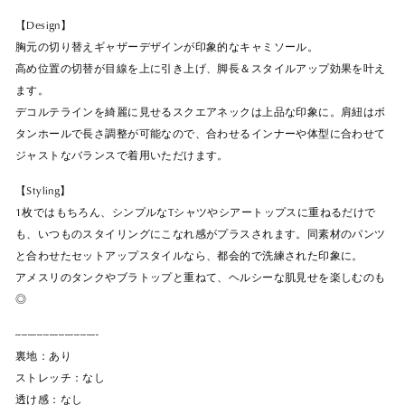
【Design】
胸元の切り替えギャザーデザインが印象的なキャミソール。
高め位置の切替が目線を上に引き上げ、脚長＆スタイルアップ効果を叶え
ます。
デコルテラインを綺麗に見せるスクエアネックは上品な印象に。肩紐はボ
タンホールで長さ調整が可能なので、合わせるインナーや体型に合わせて
ジャストなバランスで着用いただけます。
【Styling】
1枚ではもちろん、シンプルなTシャツやシアートップスに重ねるだけで
も、いつものスタイリングにこなれ感がプラスされます。同素材のパンツ
と合わせたセットアップスタイルなら、都会的で洗練された印象に。
アメスリのタンクやブラトップと重ねて、ヘルシーな肌見せを楽しむのも
◎
---------------------------
裏地：あり
ストレッチ：なし
透け感：なし