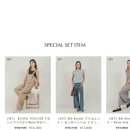
［SET］スラブTweedバイカラー
ティアードキャミ + スラブ
Tweedタックワイドパンツ
Regular
Sale
¥16,610
¥14,600
（2SET）
price
price
SPECIAL SET ITEM
SET
SET
SET
［SET］【COOL TOUCH】フロ
［SET］Rib Border フリルニッ
［SET］Rib B
ントファスナーRelaxサロペ +
ト + センターシーム リラック
ト + Relax K
2Way スクエア Vネックニット
スデニム（2SET）
ート（2
Regular
Sale
Regular
Sale
Regular
¥18,920
¥16,500
¥15,730
¥13,800
¥13,860
タンク（2SET）