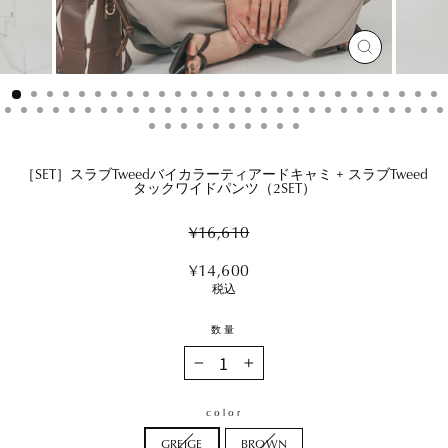
閉
じ
る
［SET］スラブTweedバイカラーティアードキャミ + スラブTweed
タックワイドパンツ（2SET）
Regular
¥16,610
price
Sale
¥14,600
price
税込
数量
−
+
color
GREIGE
BROWN