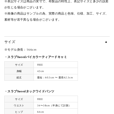
※表記サイズは商品の実寸で、布製品の特性上、表記サイズと多少の誤差
が生じる場合がございます。
※画像の商品はサンプルの為、実際の商品と色味、仕様、加工、サイズ、
素材等が若干異なる場合がございます。
サイズ
※モデル身長：166cm
・スラブTweedバイカラーティアードキャミ
サイズ
FREE
身幅
42cm
総丈
最短：60.5cm 〜 最長62.5cm
・スラブTweedタックワイドパンツ
サイズ
FREE
ウエスト
34〜38cm（半身にて計測）
ヒップ
64cm