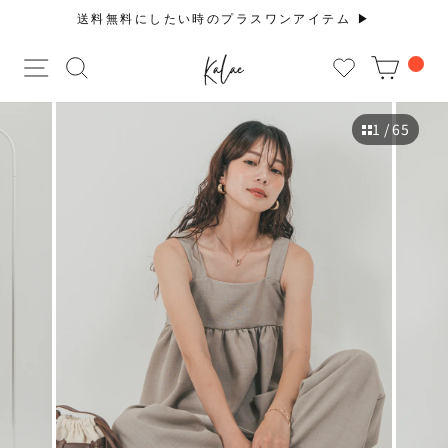
コ
送料無料にしたい時のプラスワンアイテム ▶︎
ン
ス
テ
サイトナビゲーション
サイトを検索する
CAR
ラ
ン
イ
ツ
ド
に
1
/ 65
シ
ス
ョ
キ
ー
ッ
を
プ
止
す
め
る
る