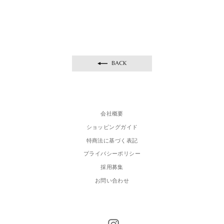
price
price
price
price
price
BACK
会社概要
ショッピングガイド
特商法に基づく表記
プライバシーポリシー
採用募集
お問い合わせ
ENTER
SUBSCRIBE
YOUR
Instagram
EMAIL