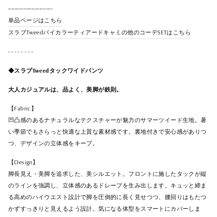
---------------------------
単品ページはこちら
スラブTweedバイカラーティアードキャミの他のコーデSETはこちら
- - - - - - - -
◆スラブTweedタックワイドパンツ
大人カジュアルは、品よく、美脚が鉄則。
【Fabric】
凹凸感のあるナチュラルなテクスチャーが魅力のサマーツイード生地。暑
い季節でもさらっと快適な上質な素材感です。裏地付きで安心感がありつ
つ、デザインの立体感をキープ。
【Design】
脚長見え・美脚を追求した、美シルエット。フロントに施したタックが縦
のラインを強調し、立体感のあるドレープを生み出します。キュッと締ま
る高めのハイウエスト設計で脚を圧倒的に長く見せつつ、腰回りはもたつ
かずすっきりと見えるよう設計。気になる体型をスマートにカバーしま