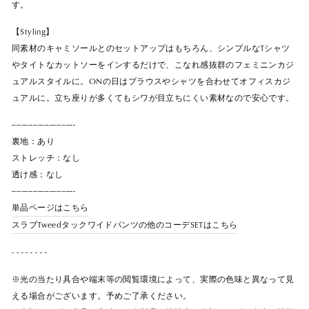
す。
【Styling】
同素材のキャミソールとのセットアップはもちろん、シンプルなTシャツ
やタイトなカットソーをインするだけで、こなれ感抜群のフェミニンカジ
ュアルスタイルに。ONの日はブラウスやシャツを合わせてオフィスカジ
ュアルに。立ち座りが多くてもシワが目立ちにくい素材なので安心です。
---------------------------
裏地：あり
ストレッチ：なし
透け感：なし
---------------------------
単品ページはこちら
スラブTweedタックワイドパンツの他のコーデSETはこちら
- - - - - - - -
※光の当たり具合や端末等の閲覧環境によって、実際の色味と異なって見
える場合がございます。予めご了承ください。