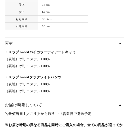
股上
33cm
股下
67cm
もも周り
38.5cm
すそ周り
30cm
素材
・スラブTweedバイカラーティアードキャミ
（表地）ポリエステル100%
（裏地）ポリエステル100%
・スラブTweedタックワイドパンツ
（表地）ポリエステル100%
（裏地）ポリエステル100%
お届け時期について
＼最短当日！／
ご注文から通常1～3営業日で発送予定
※お届け時期の異なる商品を同時にご購入の場合、全ての商品が揃ってか