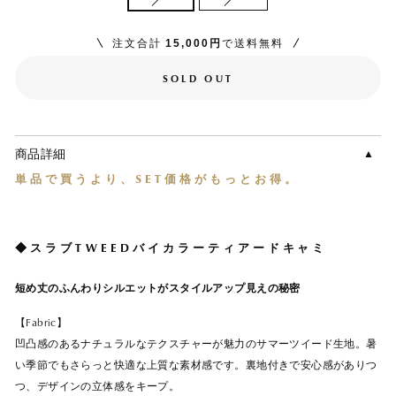
注文合計
15,000円
で送料無料
SOLD OUT
商品詳細
単品で買うより、SET価格がもっとお得。
◆スラブTWEEDバイカラーティアードキャミ
短め丈のふんわりシルエットがスタイルアップ見えの秘密
【Fabric】
凹凸感のあるナチュラルなテクスチャーが魅力のサマーツイード生地。暑
い季節でもさらっと快適な上質な素材感です。裏地付きで安心感がありつ
つ、デザインの立体感をキープ。