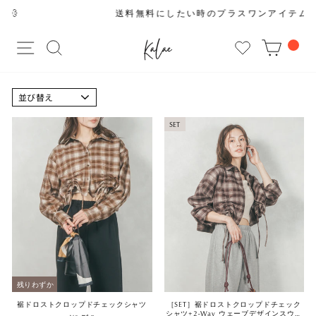
コ
送料無料にしたい時のプラスワンアイテム ▶︎
ン
ス
テ
サイトナビゲーション
サイトを検索する
CAR
ラ
ン
イ
ツ
ド
に
シ
並
ス
び
ョ
キ
替
SET
ー
え
ッ
を
プ
止
す
め
る
る
残りわずか
裾ドロストクロップドチェックシャツ
［SET］裾ドロストクロップドチェック
シャツ+2-Way ウェーブデザインスウェ