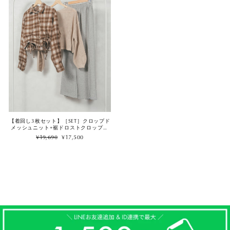
【着回し3枚セット】［SET］クロップド
メッシュニット+裾ドロストクロップド
チェックシャツ+2-Way ウェーブデザイ
Regular
Sale
¥19,690
¥17,500
ンスウェットパンツ（3SET）
price
price