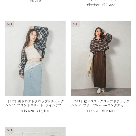
¥6,710
ットパンツ（2SET）
Regular
Sale
¥14,520
¥11,200
price
price
SET
SET
［SET］裾ドロストクロップドチェック
［SET］裾ドロストクロップドチェック
シャツ+フロントスリット Iラインデニム
シャツ+プリーツNarrowロングスカート
スカート（2SET）
（2SET）
Regular
Sale
Regular
Sale
¥15,620
¥12,100
¥13,970
¥12,600
price
price
price
price
SET