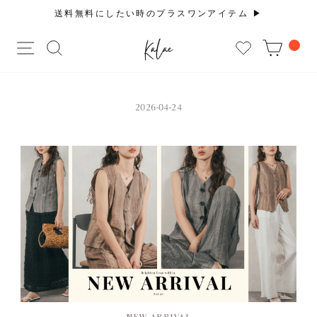
コ
送料無料にしたい時のプラスワンアイテム ▶︎
ン
ス
テ
サイトナビゲーション
サイトを検索する
CAR
ラ
ン
イ
ツ
ド
に
シ
ス
2026-04-24
ョ
キ
ー
ッ
を
プ
止
す
め
る
る
NEW ARRIVAL