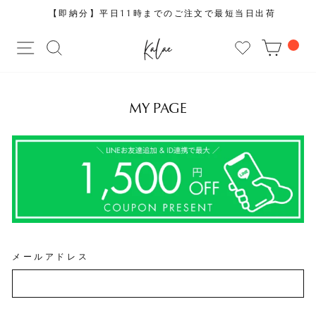
コ
【即納分】平日11時までのご注文で最短当日出荷
ン
ス
テ
サイトナビゲーション
サイトを検索する
CAR
ラ
ン
イ
ツ
ド
に
シ
ス
MY PAGE
ョ
キ
ー
ッ
を
プ
止
す
め
る
る
メールアドレス